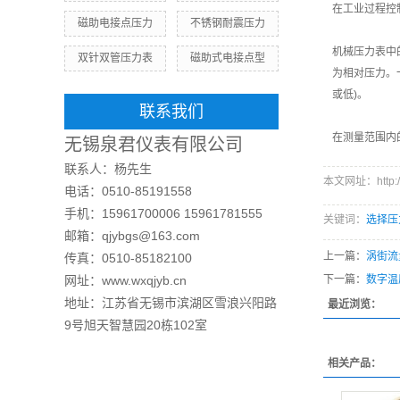
在工业过程控
磁助电接点压力
不锈钢耐震压力
机械压力表中
双针双管压力表
磁助式电接点型
为相对压力。
或低)。
联系我们
在测量范围内
无锡泉君仪表有限公司
联系人：杨先生
本文网址：http://w
电话：0510-85191558
手机：15961700006 15961781555
关键词：
选择压
邮箱：qjybgs@163.com
上一篇：
涡街流
传真：0510-85182100
网址：www.wxqjyb.cn
下一篇：
数字温
地址：江苏省无锡市滨湖区雪浪兴阳路
最近浏览：
9号旭天智慧园20栋102室
相关产品：