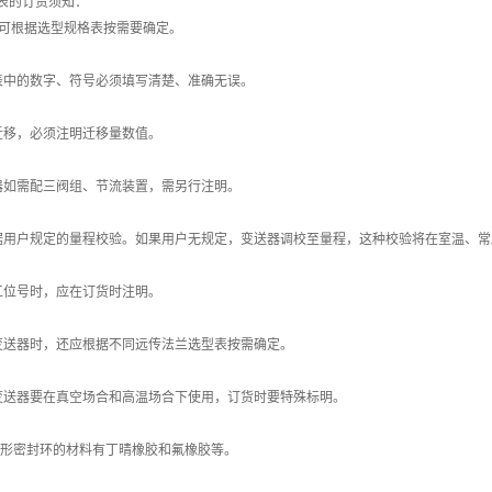
表的订货须知：
号可根据选型规格表按需要确定。
表中的数字、符号必须填写清楚、准确无误。
迁移，必须注明迁移量数值。
器如需配三阀组、节流装置，需另行注明。
据用户规定的量程校验。如果用户无规定，变送器调校至量程，这种校验将在室温、常
工位号时，应在订货时注明。
变送器时，还应根据不同远传法兰选型表按需确定。
变送器要在真空场合和高温场合下使用，订货时要特殊标明。
O形密封环的材料有丁晴橡胶和氟橡胶等。