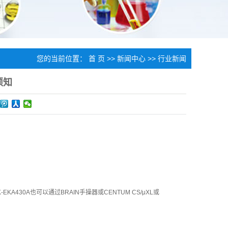
您的当前位置：
首 页
>>
新闻中心
>>
行业新闻
须知
430A也可以通过BRAIN手操器或CENTUM CS/μXL或