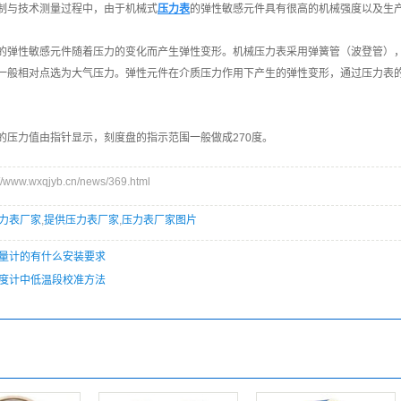
制与技术测量过程中，由于机械式
压力表
的弹性敏感元件具有很高的机械强度以及生
的弹性敏感元件随着压力的变化而产生弹性变形。机械压力表采用弹簧管（波登管）
一般相对点选为大气压力。弹性元件在介质压力作用下产生的弹性变形，通过压力表的
的压力值由指针显示，刻度盘的指示范围一般做成270度。
ww.wxqjyb.cn/news/369.html
力表厂家
,
提供压力表厂家
,
压力表厂家图片
量计的有什么安装要求
度计中低温段校准方法