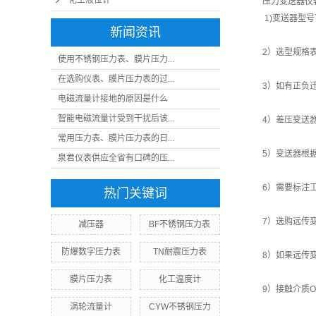
化工液位计
压力变送器仪
1)变送器型
新闻资讯
2）选型规格
使用不锈钢压力表、膜片压力...
在选购仪表、膜片压力表的过...
3）如有正负
电磁流量计接地的原因是什么
智能电磁流量计受到干扰后该...
4）差压变送
常用压力表、膜片压力表的日...
5）变送器根
泉君仪表供应全省有口碑的压...
6）需要标注
热门关键词
7）选购远传
减压器
BF不锈钢压力表
防爆数字压力表
TN耐震压力表
8）如果远传
膜片压力表
化工温度计
9）接触介质
涡轮流量计
CYW不锈钢压力