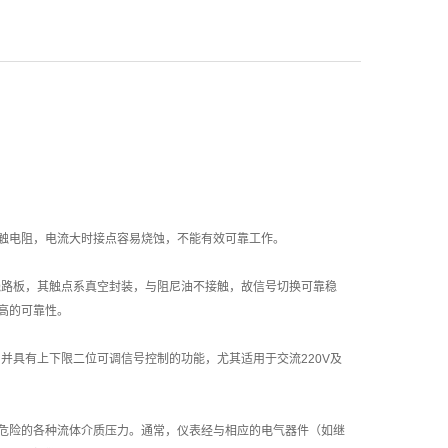
触电阻，电流大时接点容易烧蚀，不能有效可靠工作。
扩展线路板，其触点系真空封装，与阻尼油不接触，故信号切换可靠稳
高的可靠性。
性，并具有上下限二位可调信号控制的功能，尤其适用于交流220V及
危险的各种流体介质压力。通常，仪表经与相应的电气器件（如继