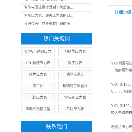
智能电磁流量计受到干扰后该...
详细介绍
常用压力表、膜片压力表的日...
泉君仪表供应全省有口碑的压...
热门关键词
CYW不锈钢压力
隔膜型压力表
YTU抗硫压力表
数字仪表
YXN耐震磁
一般耐震型
膜片压力表
涡轮流量计
YXN-G(
液位计
玻璃转子流量计
定，无飞弧
记忆压力表
YA氨用压力表
YXN-G(
磁助式电接点型
乙炔压力表
较大电流的
联系我们
电接点压力