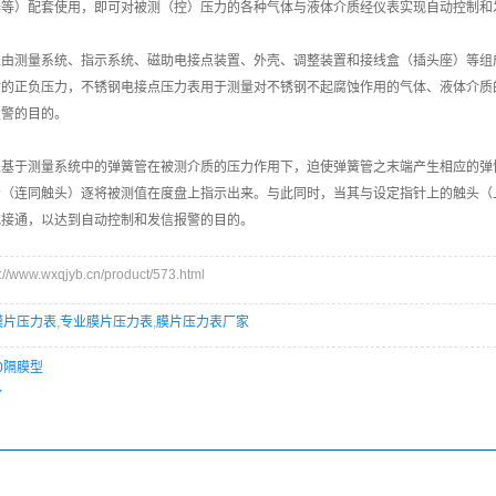
器等）配套使用，即可对被测（控）压力的各种气体与液体介质经仪表实现自动控制和
表由测量系统、指示系统、磁助电接点装置、外壳、调整装置和接线盒（插头座）等组
质的正负压力，不锈钢电接点压力表用于测量对不锈钢不起腐蚀作用的气体、液体介质
报警的目的。
表基于测量系统中的弹簧管在被测介质的压力作用下，迫使弹簧管之末端产生相应的弹
示（连同触头）逐将被测值在度盘上指示出来。与此同时，当其与设定指针上的触头（
或接通，以达到自动控制和发信报警的目的。
www.wxqjyb.cn/product/573.html
膜片压力表
,
专业膜片压力表
,
膜片压力表厂家
60隔膜型
了