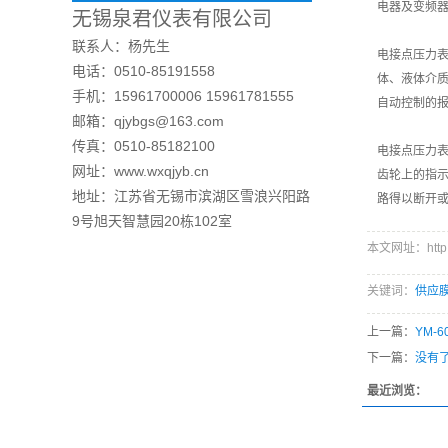
电器及变频
无锡泉君仪表有限公司
联系人：杨先生
电接点压力
电话：0510-85191558
体、液体介
手机：15961700006 15961781555
自动控制的
邮箱：qjybgs@163.com
传真：0510-85182100
电接点压力
网址：www.wxqjyb.cn
齿轮上的指
地址：江苏省无锡市滨湖区雪浪兴阳路
路得以断开
9号旭天智慧园20栋102室
本文网址：http://
关键词：
供应
上一篇：
YM-
下一篇：
没有
最近浏览：