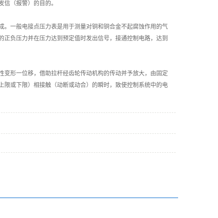
发信（报警）的目的。
成。一般电接点压力表是用于测量对铜和铜合金不起腐蚀作用的气
的正负压力并在压力达到预定值时发出信号，接通控制电路，达到
性变形一位移，借助拉杆经齿轮传动机构的传动并予放大，由固定
上限或下限）相接触（动断或动合）的瞬时，致使控制系统中的电